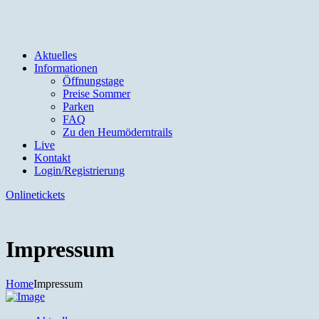
Aktuelles
Informationen
Öffnungstage
Preise Sommer
Parken
FAQ
Zu den Heumöderntrails
Live
Kontakt
Login/Registrierung
Onlinetickets
Impressum
Home
Impressum