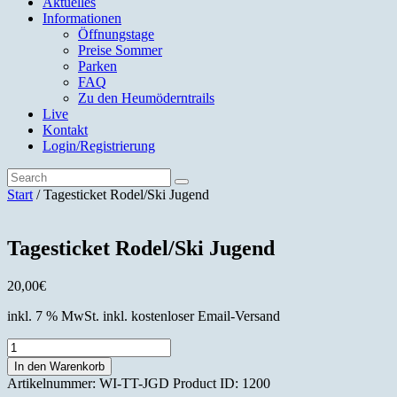
Aktuelles
Informationen
Öffnungstage
Preise Sommer
Parken
FAQ
Zu den Heumöderntrails
Live
Kontakt
Login/Registrierung
Start
/ Tagesticket Rodel/Ski Jugend
Tagesticket Rodel/Ski Jugend
20,00
€
inkl. 7 % MwSt.
inkl. kostenloser Email-Versand
Tagesticket
Rodel/Ski
In den Warenkorb
Jugend
Artikelnummer:
WI-TT-JGD
Product ID:
1200
Menge