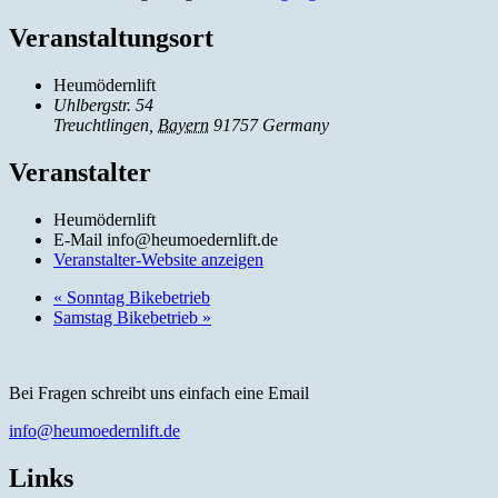
Veranstaltungsort
Heumödernlift
Uhlbergstr. 54
Treuchtlingen
,
Bayern
91757
Germany
Veranstalter
Heumödernlift
E-Mail
info@heumoedernlift.de
Veranstalter-Website anzeigen
«
Sonntag Bikebetrieb
Samstag Bikebetrieb
»
Bei Fragen schreibt uns einfach eine Email
info@heumoedernlift.de
Links