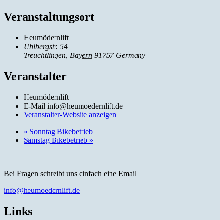
Veranstaltungsort
Heumödernlift
Uhlbergstr. 54
Treuchtlingen
,
Bayern
91757
Germany
Veranstalter
Heumödernlift
E-Mail
info@heumoedernlift.de
Veranstalter-Website anzeigen
«
Sonntag Bikebetrieb
Samstag Bikebetrieb
»
Bei Fragen schreibt uns einfach eine Email
info@heumoedernlift.de
Links