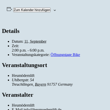
Zum Kalender hinzufügen
Details
Datum:
11. September
Zeit:
2:00 p.m. - 6:00 p.m.
Veranstaltungskategorie:
Öffnungstage Bike
Veranstaltungsort
Heumödernlift
Uhlbergstr. 54
Treuchtlingen
,
Bayern
91757
Germany
Veranstalter
Heumödernlift
E-Mail
info@heumoedernlift.de