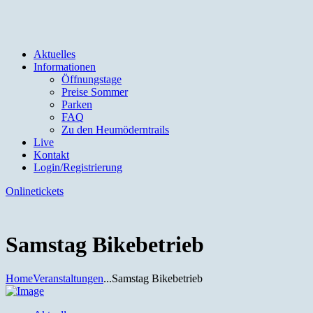
Aktuelles
Informationen
Öffnungstage
Preise Sommer
Parken
FAQ
Zu den Heumöderntrails
Live
Kontakt
Login/Registrierung
Onlinetickets
Samstag Bikebetrieb
Home
Veranstaltungen
...
Samstag Bikebetrieb