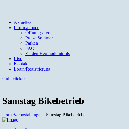
Aktuelles
Informationen
Öffnungstage
Preise Sommer
Parken
FAQ
Zu den Heumöderntrails
Live
Kontakt
Login/Registrierung
Onlinetickets
Samstag Bikebetrieb
Home
Veranstaltungen
...
Samstag Bikebetrieb