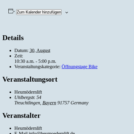
Zum Kalender hinzufügen
Details
Datum:
30. August
Zeit:
10:30 a.m. - 5:00 p.m.
Veranstaltungskategorie:
Öffnungstage Bike
Veranstaltungsort
Heumödernlift
Uhlbergstr. 54
Treuchtlingen
,
Bayern
91757
Germany
Veranstalter
Heumödernlift
E-Mail
info@heumoedernlift.de